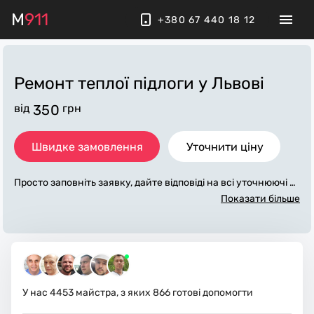
M
911
+380 67 440 18 12
Ремонт теплої підлоги
у Львові
від
350
грн
Швидке замовлення
Уточнити ціну
Просто заповніть заявку, дайте відповіді на всі уточнюючі за
питання по «ремонт теплої підлоги». Ми зв'яжемося з вами
Показати більше
протягом декількох хвилин. По максимуму заповнена заяв
ка, допоможе майстру назвати точну ціну у Львові, яка в ос
новному не зміниться після завершення всіх робіт. За дода
ткову плату майстер може придбати потрібні матеріали. Ви
конавці стежать за чистотою та прибирають робоче місце.
У нас
4453
майстра, з яких
866
готові допомогти