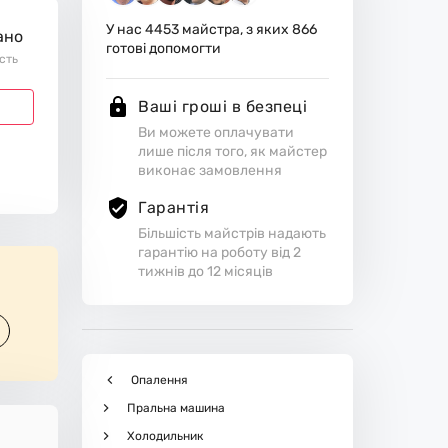
У нас
4453
майстра, з яких
866
ано
готові допомогти
ість
Ваші гроші в безпеці
Ви можете оплачувати
лише після того, як майстер
виконає замовлення
Гарантія
Більшість майстрів надають
гарантію на роботу від 2
тижнів до 12 місяців
Опалення
Пральна машина
Холодильник