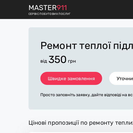
M
ASTER
911
СЕРВІС ПОБУТОВИХ ПОСЛУГ
Ремонт теплої під
350
від
грн
Швидке замовлення
Уточни
Просто заповніть заявку, дайте відповіді на в
питання по «ремонт теплої підлоги». Ми зв'я
протягом декількох хвилин. По максимуму з
а, допоможе майстру назвати точну ціну у Жи
основному не зміниться після завершення всіх
Цінові пропозиції по ремонту тепл
аткову плату майстер може придбати потрібні
иконавці стежать за чистотою та прибирають