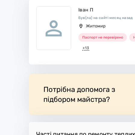
Іван П
Був(ла) на сайті месяц назад
Житомир
Паспорт не перевірено
Н
+13
Потрібна допомога з
підбором майстра?
Часті питання по ремонту теплих