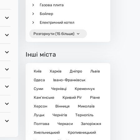
Газова плита
Бойлер
Електричний котел
Розгорнути (15 більше)
Інші міста
Київ
Харків
Дніпро
Львів
Одеса
Івано-Франківськ
Суми
Чернівці
Кременчук
Кам'янське
Кривий Ріг
Рівне
Херсон
Вінниця
Миколаїв
Луцьк
Чернігів
Тернопіль
Полтава
Черкаси
Запоріжжя
Хмельницький
Кропивницький