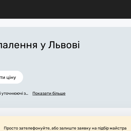
опалення
у Львові
ти ціну
сі уточнюючі за
Показати більше
в'яжемося з в
у заповнена з
 Львові, яка в
 робіт. За дод
 матеріали. В
 робоче місце.
Просто зателефонуйте, або залиште заявку на підбір майстра