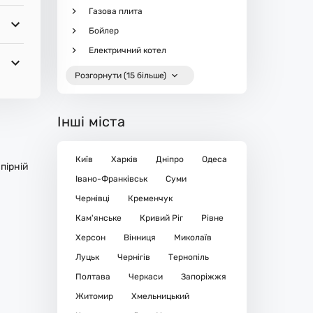
Газова плита
Бойлер
Електричний котел
Розгорнути (15 більше)
Інші міста
Київ
Харків
Дніпро
Одеса
пірній
Івано-Франківськ
Суми
Чернівці
Кременчук
Кам'янське
Кривий Ріг
Рівне
Херсон
Вінниця
Миколаїв
Луцьк
Чернігів
Тернопіль
Полтава
Черкаси
Запоріжжя
Житомир
Хмельницький