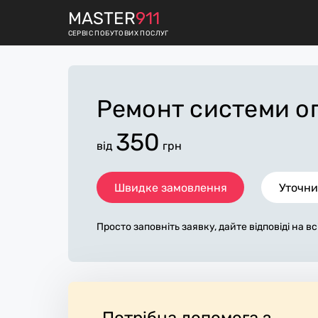
M
ASTER
911
СЕРВІС ПОБУТОВИХ ПОСЛУГ
Ремонт системи 
350
від
грн
Швидке замовлення
Уточни
Просто заповніть заявку, дайте відповіді на в
питання по «ремонт системи опалення». Ми з
ами протягом декількох хвилин. По максимум
аявка, допоможе майстру назвати точну ціну у
основному не зміниться після завершення всіх
аткову плату майстер може придбати потрібні
иконавці стежать за чистотою та прибирають
Потрібна допомога з