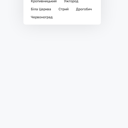
Кропивницький
Ужгород
Біла Церква
Стрий
Дрогобич
Червоноград