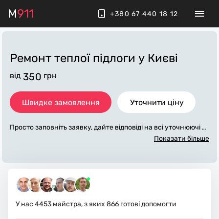
M
911
+380 67 440 18 12
Ремонт теплої підлоги
у Києві
від
350
грн
Швидке замовлення
Уточнити ціну
Просто заповніть заявку, дайте відповіді на всі уточнюючі за
питання по «ремонт теплої підлоги». Ми зв'яжемося з вами
Показати більше
протягом декількох хвилин. По максимуму заповнена заяв
ка, допоможе майстру назвати точну ціну у Києві, яка в осн
овному не зміниться після завершення всіх робіт. За додатк
ову плату майстер може придбати потрібні матеріали. Вико
навці стежать за чистотою та прибирають робоче місце.
У нас
4453
майстра, з яких
866
готові допомогти