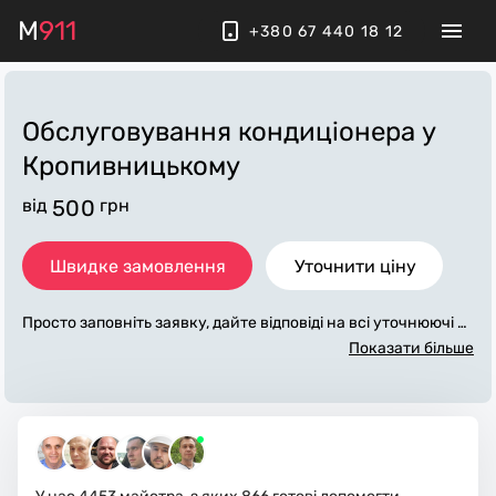
M
911
+380 67 440 18 12
Обслуговування кондиціонера
у
Кропивницькому
від
500
грн
Швидке замовлення
Уточнити ціну
Просто заповніть заявку, дайте відповіді на всі уточнюючі за
питання по «обслуговування кондиціонера». Ми зв'яжемо
Показати більше
ся з вами протягом декількох хвилин. По максимуму запов
нена заявка, допоможе майстру назвати точну ціну у Кроп
ивницькому, яка в основному не зміниться після завершен
ня всіх робіт. За додаткову плату майстер може придбати п
отрібні матеріали. Виконавці стежать за чистотою та приби
рають робоче місце.