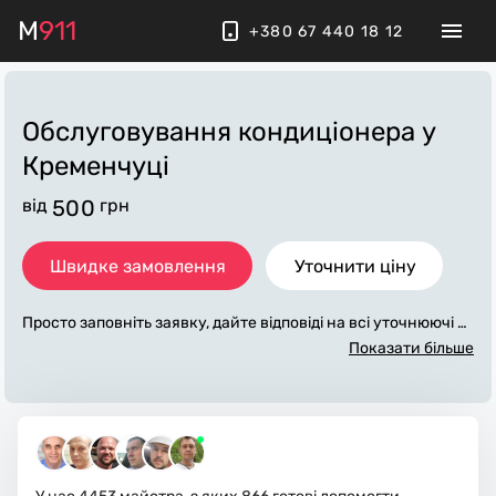
M
911
+380 67 440 18 12
Обслуговування кондиціонера
у
Кременчуці
від
500
грн
Швидке замовлення
Уточнити ціну
Просто заповніть заявку, дайте відповіді на всі уточнюючі за
питання по «обслуговування кондиціонера». Ми зв'яжемо
Показати більше
ся з вами протягом декількох хвилин. По максимуму запов
нена заявка, допоможе майстру назвати точну ціну у Крем
енчуці, яка в основному не зміниться після завершення всі
х робіт. За додаткову плату майстер може придбати потрібн
і матеріали. Виконавці стежать за чистотою та прибирають
робоче місце.