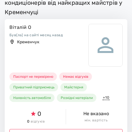
кондиціонерів від найкращих майстрів у
Кременчуці
Віталій О
Був(ла) на сайті месяц назад
Кременчук
Паспорт не перевірено
Немає відгуків
Приватний підприємець
Майстерня
+10
Наявність автомобіля
Розхідні матеріали
0
Не вказано
мін. вартість
0
відгуків