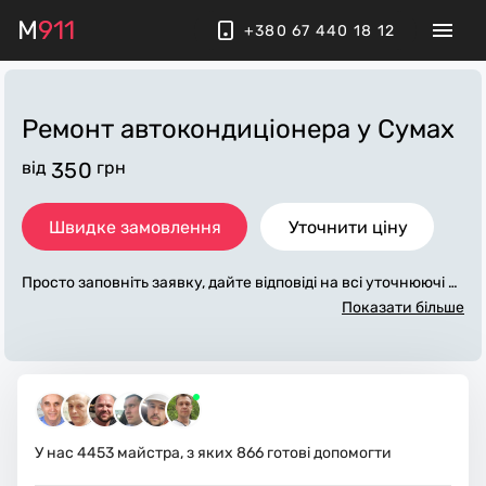
M
911
+380 67 440 18 12
Ремонт автокондиціонера
у Сумах
від
350
грн
Швидке замовлення
Уточнити ціну
Просто заповніть заявку, дайте відповіді на всі уточнюючі за
питання по «ремонт автокондиціонера». Ми зв'яжемося з в
Показати більше
ами протягом декількох хвилин. По максимуму заповнена
заявка, допоможе майстру назвати точну ціну у Сумах, яка
в основному не зміниться після завершення всіх робіт. За д
одаткову плату майстер може придбати потрібні матеріали.
Виконавці стежать за чистотою та прибирають робоче місц
е.
У нас
4453
майстра, з яких
866
готові допомогти