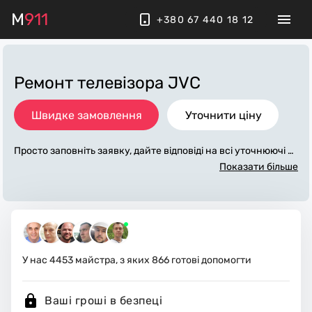
M
911
+380 67 440 18 12
Ремонт телевізора JVC
Швидке замовлення
Уточнити ціну
Просто заповніть заявку, дайте відповіді на всі уточнюючі за
питання по «ремонт телевізора jvc». Ми зв'яжемося з вами
Показати більше
протягом декількох хвилин. По максимуму заповнена заяв
ка, допоможе майстру назвати точну ціну, яка в основному
не зміниться після завершення всіх робіт. За додаткову пла
ту майстер може придбати потрібні матеріали. Виконавці с
тежать за чистотою та прибирають робоче місце.
У нас
4453
майстра, з яких
866
готові допомогти
Ваші гроші в безпеці