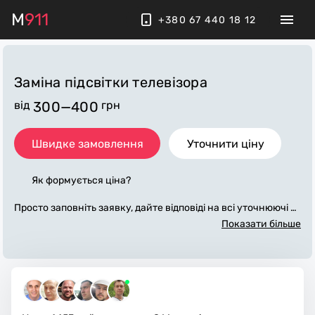
M
911
+380 67 440 18 12
Заміна підсвітки телевізора
від
300—400
грн
Швидке замовлення
Уточнити ціну
Як формується ціна?
Просто заповніть заявку, дайте відповіді на всі уточнюючі за
питання по «заміна підсвітки телевізора». Ми зв'яжемося з
Показати більше
вами протягом декількох хвилин. По максимуму заповнена
заявка, допоможе майстру назвати точну ціну, яка в основ
ному не зміниться після завершення всіх робіт. За додатков
у плату майстер може придбати потрібні матеріали. Викона
вці стежать за чистотою та прибирають робоче місце.