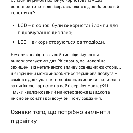
Сучасний ринок пропонує користувачам два
основних типи телевізора, залежно від особливостей
конструкції:
LCD – в основі були використані лампи для
підсвічування дисплея;
LED – використовуються світлодіоди.
Незалежно від того, який тип підсвічування
використовується для РК екрана, всі моделі не
захищені від негативного впливу зовнішніх факторів. З
цієї причини може знадобитися термінова послуга –
заміна підсвічування телевізора, замовити яке можна
за вигідною вартістю на сайті сервісу Мастер911.
Тільки кваліфікований майстер зможе швидко та
якісно виконати всі доручені йому завдання.
Ознаки того, що потрібно замінити
підсвітку