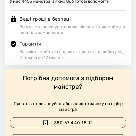
У нас
4453
майстра, з яких
866
готові допомогти
Ваші гроші в безпеці
Ви можете оплачувати лише після того, як майстер
виконає замовлення
Гарантія
Більшість майстрів надають гарантію на роботу від
2 тижнів до 12 місяців
Потрібна допомога з підбором
майстра?
Просто зателефонуйте, або залиште заявку на підбір
майстра
+380 67 440 18 12