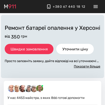
M
911
+380 67 440 18 12
Ремонт батареї опалення
у Херсоні
від
350
грн
Швидке замовлення
Уточнити ціну
Просто заповніть заявку, дайте відповіді на всі уточнюючі за
питання по «ремонт батареї опалення». Ми зв'яжемося з ва
Показати більше
ми протягом декількох хвилин. По максимуму заповнена з
аявка, допоможе майстру назвати точну ціну у Херсоні, яка
в основному не зміниться після завершення всіх робіт. За д
одаткову плату майстер може придбати потрібні матеріали.
Виконавці стежать за чистотою та прибирають робоче місц
е.
У нас
4453
майстра, з яких
866
готові допомогти