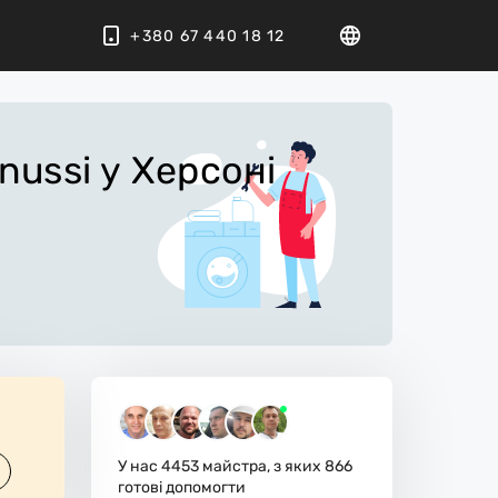
+380 67 440 18 12
nussi
у Херсоні
У нас
4453
майстра, з яких
866
готові допомогти