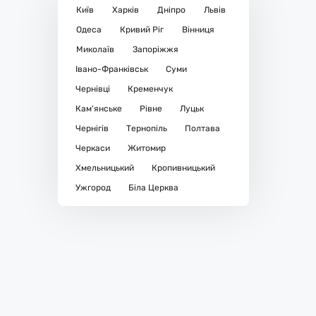
Київ
Харків
Дніпро
Львів
Одеса
Кривий Ріг
Вінниця
Миколаїв
Запоріжжя
Івано-Франківськ
Суми
Чернівці
Кременчук
Кам'янське
Рівне
Луцьк
Чернігів
Тернопіль
Полтава
Черкаси
Житомир
Хмельницький
Кропивницький
Ужгород
Біла Церква