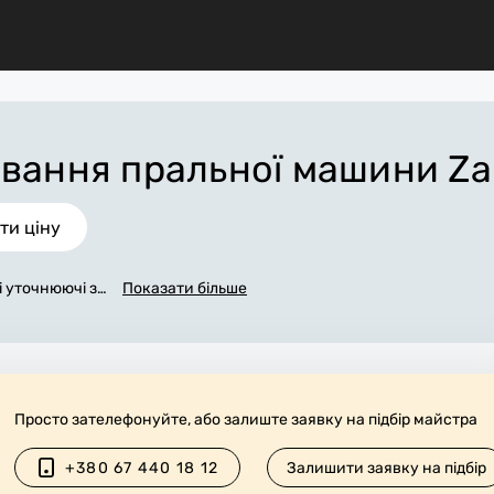
ування пральної машини Za
ти ціну
сі уточнюючі за
Показати більше
ої машини zan
кох хвилин. По
тру назвати т
ться після зав
тер може прид
а чистотою та
Просто зателефонуйте, або залиште заявку на підбір майстра
+380 67 440 18 12
Залишити заявку на підбір