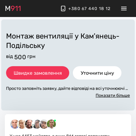
M
911
+380 67 440 18 12
Монтаж вентиляції
у Кам'янець-
Подільську
від
500
грн
Швидке замовлення
Уточнити ціну
Просто заповніть заявку, дайте відповіді на всі уточнюючі за
питання по «монтаж вентиляції». Ми зв'яжемося з вами пр
Показати більше
отягом декількох хвилин. По максимуму заповнена заявка,
допоможе майстру назвати точну ціну у Кам'янець-Подільс
ьку, яка в основному не зміниться після завершення всіх ро
біт. За додаткову плату майстер може придбати потрібні ма
теріали. Виконавці стежать за чистотою та прибирають роб
оче місце.