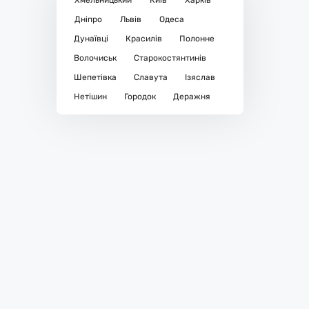
Хмельницький
Київ
Харків
Дніпро
Львів
Одеса
Дунаївці
Красилів
Полонне
Волочиськ
Старокостянтинів
Шепетівка
Славута
Ізяслав
Нетішин
Городок
Деражня