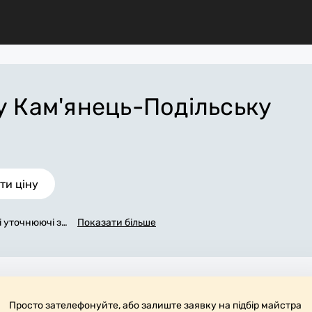
у Кам'янець-Подільську
ти ціну
сі уточнюючі за
Показати більше
ся з вами прот
ена заявка, до
ець-Подільськ
ення всіх робі
 потрібні мате
ибирають робоч
Просто зателефонуйте, або залиште заявку на підбір майстра