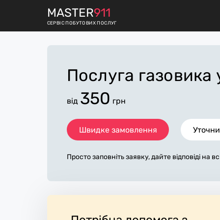
M
ASTER
911
СЕРВІС ПОБУТОВИХ ПОСЛУГ
Послуга газовика
350
від
грн
Швидке замовлення
Уточни
Просто заповніть заявку, дайте відповіді на в
питання по «послуга газовика». Ми зв'яжемо
ягом декількох хвилин. По максимуму заповн
поможе майстру назвати точну ціну у Кам'ян
у, яка в основному не зміниться після заверш
т. За додаткову плату майстер може придбати
ріали. Виконавці стежать за чистотою та пр
Потрібна допомога з