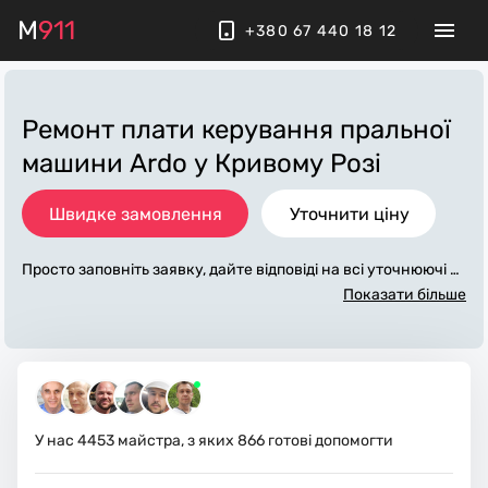
M
911
+380 67 440 18 12
Ремонт плати керування пральної
машини Ardo
у Кривому Розі
Швидке замовлення
Уточнити ціну
Просто заповніть заявку, дайте відповіді на всі уточнюючі за
питання по «ремонт плати керування пральної машини ard
Показати більше
o». Ми зв'яжемося з вами протягом декількох хвилин. По м
аксимуму заповнена заявка, допоможе майстру назвати то
чну ціну у Кривому Розі, яка в основному не зміниться післ
я завершення всіх робіт. За додаткову плату майстер може
придбати потрібні матеріали. Виконавці стежать за чистото
ю та прибирають робоче місце.
У нас
4453
майстра, з яких
866
готові допомогти