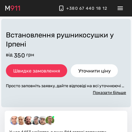
M
911
+380 67 440 18 12
Встановлення рушникосушки
у
Ірпені
від
350
грн
Швидке замовлення
Уточнити ціну
Просто заповніть заявку, дайте відповіді на всі уточнюючі за
питання по «встановлення рушникосушки». Ми зв'яжемос
Показати більше
я з вами протягом декількох хвилин. По максимуму заповн
ена заявка, допоможе майстру назвати точну ціну у Ірпені,
яка в основному не зміниться після завершення всіх робіт.
За додаткову плату майстер може придбати потрібні матері
али. Виконавці стежать за чистотою та прибирають робоче
місце.