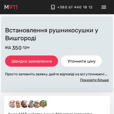
M
911
+380 67 440 18 12
Встановлення рушникосушки
у
Вишгороді
від
350
грн
Швидке замовлення
Уточнити ціну
Просто заповніть заявку, дайте відповіді на всі уточнюючі за
питання по «встановлення рушникосушки». Ми зв'яжемос
Показати більше
я з вами протягом декількох хвилин. По максимуму заповн
ена заявка, допоможе майстру назвати точну ціну у Вишго
роді, яка в основному не зміниться після завершення всіх р
обіт. За додаткову плату майстер може придбати потрібні м
атеріали. Виконавці стежать за чистотою та прибирають ро
боче місце.