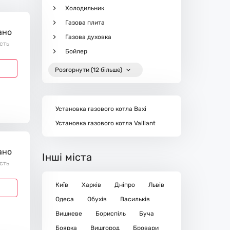
Холодильник
Газова плита
ано
Газова духовка
ість
Бойлер
Розгорнути (12 більше)
Установка газового котла Baxi
Установка газового котла Vaillant
ано
Інші міста
ість
Київ
Харків
Дніпро
Львів
Одеса
Обухів
Васильків
Вишневе
Бориспіль
Буча
Боярка
Вишгород
Бровари