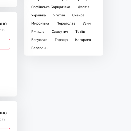
Софіївська Борщагівка
Фастів
Українка
Яготин
Сквира
ано
Миронівка
Переяслав
Узин
ість
Ржищів
Славутич
Тетіїв
Богуслав
Тараща
Кагарлик
Березань
ано
ість