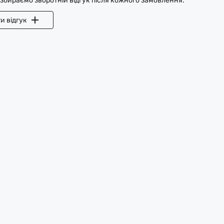
 збираємо зворотній відгук після кожного замовлення.
и відгук