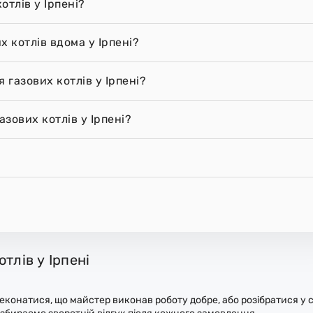
отлів у Ірпені?
х котлів вдома у Ірпені?
 газових котлів у Ірпені?
зових котлів у Ірпені?
тлів у Ірпені
конатися, що майстер виконав роботу добре, або розібратися у с