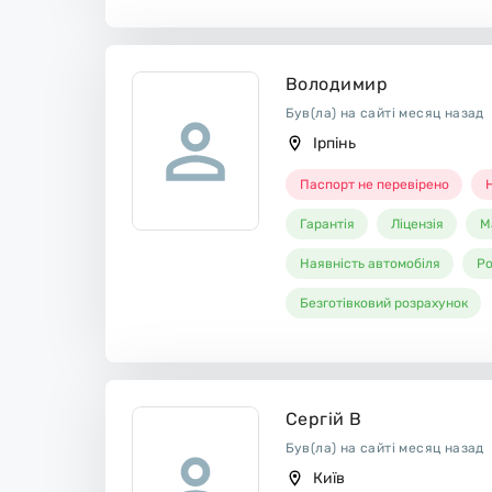
Володимир
Був(ла) на сайті месяц назад
Ірпінь
Паспорт не перевірено
Н
Гарантія
Ліцензія
М
Наявність автомобіля
Ро
Безготівковий розрахунок
Сергій В
Був(ла) на сайті месяц назад
Київ