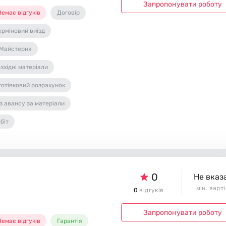
Запропонувати роботу
емає відгуків
Договір
ерміновий виїзд
Майстерня
зхідні матеріали
готівковий розрахунок
з авансу за матеріали
біт
0
Не вказ
мін. варт
0
відгуків
Запропонувати роботу
емає відгуків
Гарантія