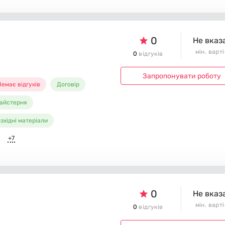
0
Не вказ
мін. варт
0
відгуків
Запропонувати роботу
емає відгуків
Договір
айстерня
зхідні матеріали
+7
0
Не вказ
мін. варт
0
відгуків