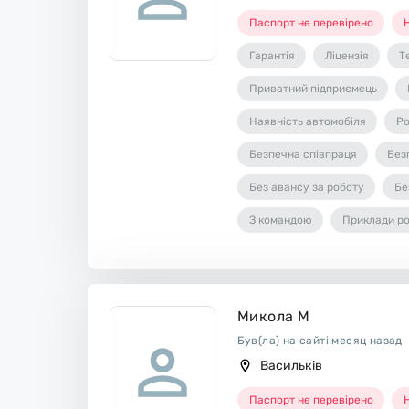
Паспорт не перевірено
Н
Гарантія
Ліцензія
Т
Приватний підприємець
Наявність автомобіля
Ро
Безпечна співпраця
Без
Без авансу за роботу
Бе
З командою
Приклади ро
Микола М
Був(ла) на сайті месяц назад
Васильків
Паспорт не перевірено
Н