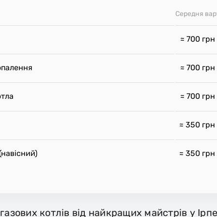
Середня вар
≈ 700
грн
опалення
≈ 700
грн
отла
≈ 700
грн
≈ 350
грн
(навісний)
≈ 350
грн
газових котлів від найкращих майстрів у Ірпе