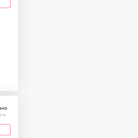
ано
ість