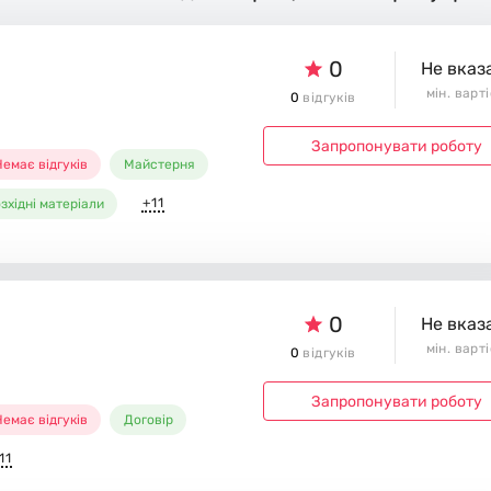
0
Не вказ
мін. варт
0
відгуків
Запропонувати роботу
емає відгуків
Майстерня
+11
зхідні матеріали
0
Не вказ
мін. варт
0
відгуків
Запропонувати роботу
емає відгуків
Договір
11