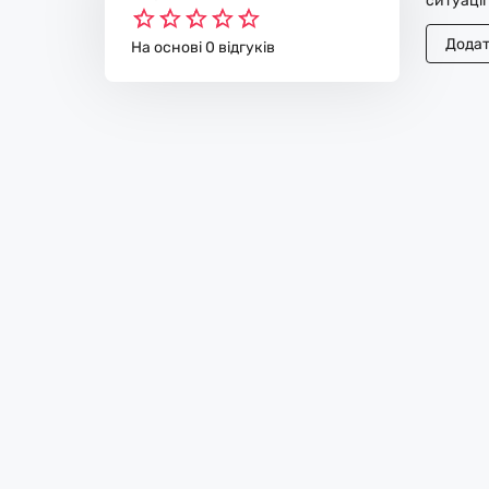
ситуації
Додат
На основі 0 відгуків