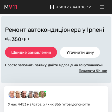
M
911
+380 67 440 18 12
Ремонт автокондиціонера
у Ірпені
від
350
грн
Швидке замовлення
Уточнити ціну
Просто заповніть заявку, дайте відповіді на всі уточнюючі за
питання по «ремонт автокондиціонера». Ми зв'яжемося з в
Показати більше
ами протягом декількох хвилин. По максимуму заповнена
заявка, допоможе майстру назвати точну ціну у Ірпені, яка
в основному не зміниться після завершення всіх робіт. За д
одаткову плату майстер може придбати потрібні матеріали.
Виконавці стежать за чистотою та прибирають робоче місц
е.
У нас
4453
майстра, з яких
866
готові допомогти