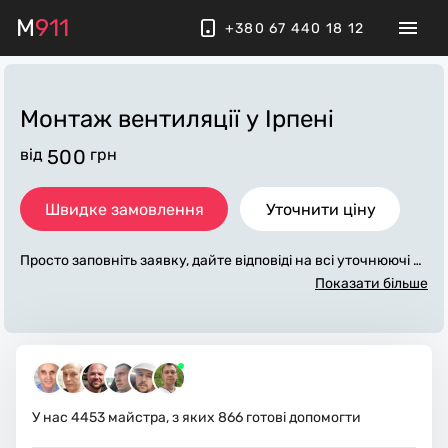
M
911
+380 67 440 18 12
Монтаж вентиляції
у Ірпені
від
500
грн
Швидке замовлення
Уточнити ціну
Просто заповніть заявку, дайте відповіді на всі уточнюючі за
питання по «монтаж вентиляції». Ми зв'яжемося з вами пр
Показати більше
отягом декількох хвилин. По максимуму заповнена заявка,
допоможе майстру назвати точну ціну у Ірпені, яка в основ
ному не зміниться після завершення всіх робіт. За додатков
у плату майстер може придбати потрібні матеріали. Викона
вці стежать за чистотою та прибирають робоче місце.
У нас
4453
майстра, з яких
866
готові допомогти