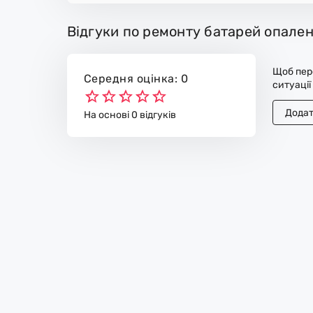
Відгуки по ремонту батарей опален
Щоб пере
Середня оцінка: 0
ситуації
Додат
На основі 0 відгуків