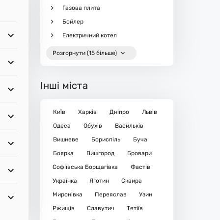
Газова плита
Бойлер
Електричний котел
Розгорнути (15 більше)
Інші міста
Київ
Харків
Дніпро
Львів
Одеса
Обухів
Васильків
Вишневе
Бориспіль
Буча
Боярка
Вишгород
Бровари
Софіївська Борщагівка
Фастів
Українка
Яготин
Сквира
Миронівка
Переяслав
Узин
Ржищів
Славутич
Тетіїв