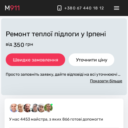
M
911
+380 67 440 18 12
Ремонт теплої підлоги
у Ірпені
від
350
грн
Швидке замовлення
Уточнити ціну
Просто заповніть заявку, дайте відповіді на всі уточнюючі за
питання по «ремонт теплої підлоги». Ми зв'яжемося з вами
Показати більше
протягом декількох хвилин. По максимуму заповнена заяв
ка, допоможе майстру назвати точну ціну у Ірпені, яка в ос
новному не зміниться після завершення всіх робіт. За дода
ткову плату майстер може придбати потрібні матеріали. Ви
конавці стежать за чистотою та прибирають робоче місце.
У нас
4453
майстра, з яких
866
готові допомогти