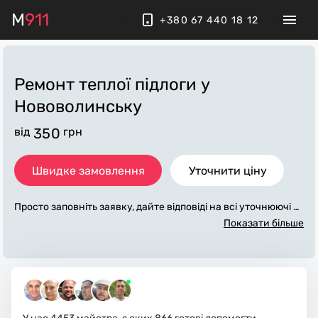
M
911
+380 67 440 18 12
Ремонт теплої підлоги
у
Нововолинську
від
350
грн
Швидке замовлення
Уточнити ціну
Просто заповніть заявку, дайте відповіді на всі уточнюючі за
питання по «ремонт теплої підлоги». Ми зв'яжемося з вами
Показати більше
протягом декількох хвилин. По максимуму заповнена заяв
ка, допоможе майстру назвати точну ціну у Нововолинськ
у, яка в основному не зміниться після завершення всіх робі
т. За додаткову плату майстер може придбати потрібні мат
еріали. Виконавці стежать за чистотою та прибирають робо
че місце.