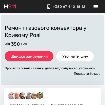
M
911
+380 67 440 18 12
Ремонт газового конвектора
у
Кривому Розі
від
350
грн
Швидке замовлення
Уточнити ціну
Просто заповніть заявку, дайте відповіді на всі уточнюючі за
питання по «ремонт газового конвектора». Ми зв'яжемося
Показати більше
з вами протягом декількох хвилин. По максимуму заповне
на заявка, допоможе майстру назвати точну ціну у Кривом
у Розі, яка в основному не зміниться після завершення всіх
робіт. За додаткову плату майстер може придбати потрібні
матеріали. Виконавці стежать за чистотою та прибирають р
обоче місце.