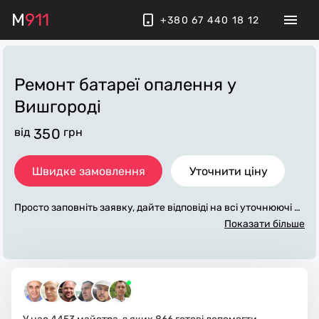
M
911
+380 67 440 18 12
Ремонт батареї опалення
у
Вишгороді
від
350
грн
Швидке замовлення
Уточнити ціну
Просто заповніть заявку, дайте відповіді на всі уточнюючі за
питання по «ремонт батареї опалення». Ми зв'яжемося з ва
Показати більше
ми протягом декількох хвилин. По максимуму заповнена з
аявка, допоможе майстру назвати точну ціну у Вишгороді, я
ка в основному не зміниться після завершення всіх робіт. З
а додаткову плату майстер може придбати потрібні матеріа
ли. Виконавці стежать за чистотою та прибирають робоче
місце.