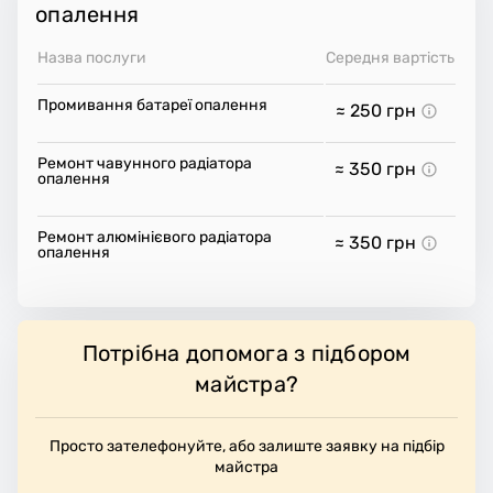
опалення
Назва послуги
Середня вартість
Промивання батареї опалення
≈ 250
грн
Ремонт чавунного радіатора
≈ 350
грн
опалення
Ремонт алюмінієвого радіатора
≈ 350
грн
опалення
Потрібна допомога з підбором
майстра?
Просто зателефонуйте, або залиште заявку на підбір
майстра