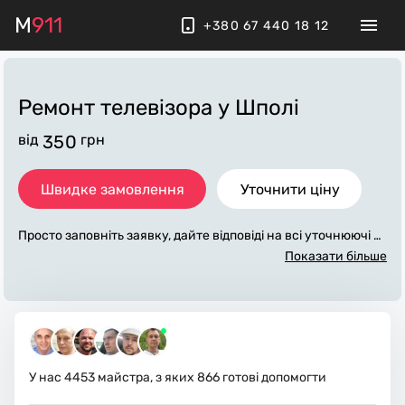
M
911
+380 67 440 18 12
Ремонт телевізора
у Шполі
від
350
грн
Швидке замовлення
Уточнити ціну
Просто заповніть заявку, дайте відповіді на всі уточнюючі за
питання по «ремонт телевізора». Ми зв'яжемося з вами про
Показати більше
тягом декількох хвилин. По максимуму заповнена заявка,
допоможе майстру назвати точну ціну у Шполі, яка в основ
ному не зміниться після завершення всіх робіт. За додатков
у плату майстер може придбати потрібні матеріали. Викона
вці стежать за чистотою та прибирають робоче місце.
У нас
4453
майстра, з яких
866
готові допомогти