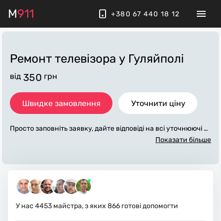
M
911
+380 67 440 18 12
Ремонт телевізора
у Гуляйполі
від
350
грн
Швидке замовлення
Уточнити ціну
Просто заповніть заявку, дайте відповіді на всі уточнюючі за
питання по «ремонт телевізора». Ми зв'яжемося з вами про
Показати більше
тягом декількох хвилин. По максимуму заповнена заявка,
допоможе майстру назвати точну ціну у Гуляйполі, яка в ос
новному не зміниться після завершення всіх робіт. За дода
ткову плату майстер може придбати потрібні матеріали. Ви
конавці стежать за чистотою та прибирають робоче місце.
У нас
4453
майстра, з яких
866
готові допомогти