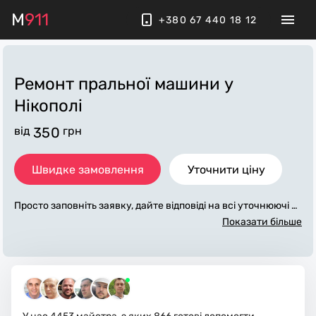
M
911
+380 67 440 18 12
Ремонт пральної машини
у
Нікополі
від
350
грн
Швидке замовлення
Уточнити ціну
Просто заповніть заявку, дайте відповіді на всі уточнюючі за
питання по «ремонт пральної машини». Ми зв'яжемося з ва
Показати більше
ми протягом декількох хвилин. По максимуму заповнена з
аявка, допоможе майстру назвати точну ціну у Нікополі, як
а в основному не зміниться після завершення всіх робіт. За
додаткову плату майстер може придбати потрібні матеріал
и. Виконавці стежать за чистотою та прибирають робоче мі
сце.