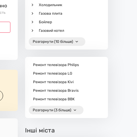
Холодильник
ано
ість
Газова плита
Бойлер
Газовий котел
Розгорнути (10 більше)
Ремонт телевізора Philips
Ремонт телевізора LG
Ремонт телевізора Kivi
Ремонт телевізора Bravis
Ремонт телевізора BBK
Розгорнути (3 більше)
Інші міста