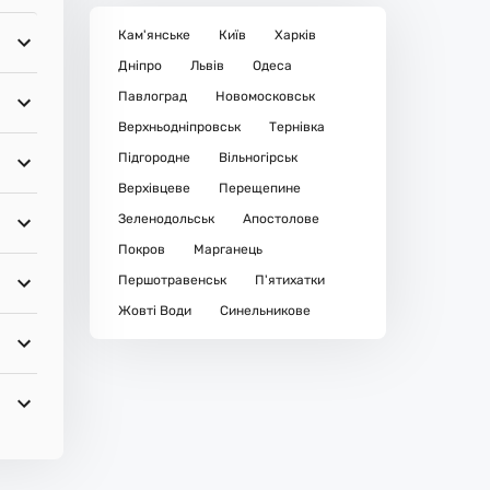
Кам'янське
Київ
Харків
Дніпро
Львів
Одеса
Павлоград
Новомосковськ
Верхньодніпровськ
Тернівка
Підгородне
Вільногірськ
Верхівцеве
Перещепине
Зеленодольськ
Апостолове
Покров
Марганець
Першотравенськ
П'ятихатки
Жовті Води
Синельникове