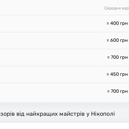
Середня вар
≈ 400
грн
≈ 600
грн
≈ 700
грн
≈ 450
грн
≈ 700
грн
ізорів від найкращих майстрів у Нікополі