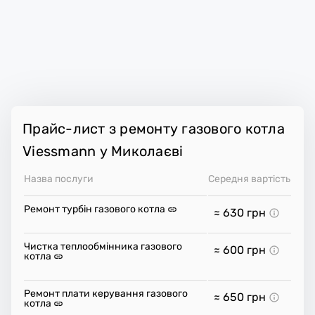
Прайс-лист з ремонту газового котла
Viessmann у Миколаєві
Назва послуги
Середня вартість
Ремонт турбін газового котла
≈ 630
грн
Чистка теплообмінника газового
≈ 600
грн
котла
Ремонт плати керування газового
≈ 650
грн
котла