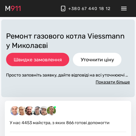
M
911
+380 67 440 18 12
Ремонт газового котла Viessmann
у Миколаєві
Швидке замовлення
Уточнити ціну
Просто заповніть заявку, дайте відповіді на всі уточнюючі за
питання по «ремонт газового котла viessmann». Ми зв'яже
Показати більше
мося з вами протягом декількох хвилин. По максимуму зап
овнена заявка, допоможе майстру назвати точну ціну у Ми
колаєві, яка в основному не зміниться після завершення вс
іх робіт. За додаткову плату майстер може придбати потріб
ні матеріали. Виконавці стежать за чистотою та прибирают
ь робоче місце.
У нас
4453
майстра, з яких
866
готові допомогти