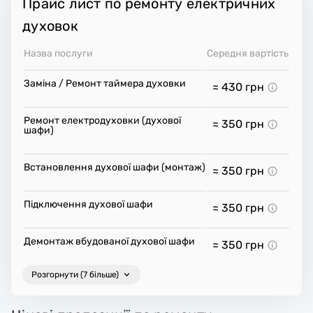
Прайс лист по ремонту електричних
духовок
Назва послуги
Середня вартість
Заміна / Ремонт таймера духовки
≈ 430
грн
Ремонт електродуховки (духової
≈ 350
грн
шафи)
Встановлення духової шафи (монтаж)
≈ 350
грн
Підключення духової шафи
≈ 350
грн
Демонтаж вбудованої духової шафи
≈ 350
грн
Розгорнути (7 більше)