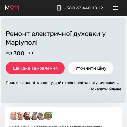
M
911
+380 67 440 18 12
Ремонт електричної духовки
у
Маріуполі
від
300
грн
Швидке замовлення
Уточнити ціну
Просто заповніть заявку, дайте відповіді на всі уточнюючі за
питання по «ремонт електричної духовки». Ми зв'яжемося
Показати більше
з вами протягом декількох хвилин. По максимуму заповне
на заявка, допоможе майстру назвати точну ціну у Маріупо
лі, яка в основному не зміниться після завершення всіх робі
т. За додаткову плату майстер може придбати потрібні мат
еріали. Виконавці стежать за чистотою та прибирають робо
че місце.