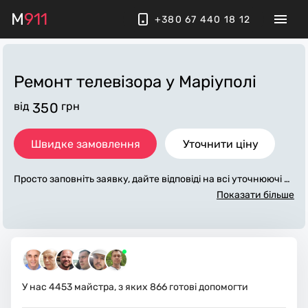
M
911
+380 67 440 18 12
Ремонт телевізора
у Маріуполі
від
350
грн
Швидке замовлення
Уточнити ціну
Просто заповніть заявку, дайте відповіді на всі уточнюючі за
питання по «ремонт телевізора». Ми зв'яжемося з вами про
Показати більше
тягом декількох хвилин. По максимуму заповнена заявка,
допоможе майстру назвати точну ціну у Маріуполі, яка в ос
новному не зміниться після завершення всіх робіт. За дода
ткову плату майстер може придбати потрібні матеріали. Ви
конавці стежать за чистотою та прибирають робоче місце.
У нас
4453
майстра, з яких
866
готові допомогти