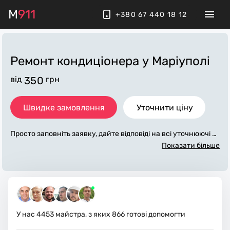
M
911
+380 67 440 18 12
Ремонт кондиціонера
у Маріуполі
від
350
грн
Швидке замовлення
Уточнити ціну
Просто заповніть заявку, дайте відповіді на всі уточнюючі за
питання по «ремонт кондиціонера». Ми зв'яжемося з вами
Показати більше
протягом декількох хвилин. По максимуму заповнена заяв
ка, допоможе майстру назвати точну ціну у Маріуполі, яка в
основному не зміниться після завершення всіх робіт. За до
даткову плату майстер може придбати потрібні матеріали.
Виконавці стежать за чистотою та прибирають робоче місц
е.
У нас
4453
майстра, з яких
866
готові допомогти