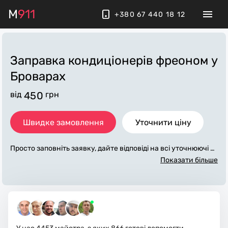
M
911
+380 67 440 18 12
Заправка кондиціонерів фреоном
у
Броварах
від
450
грн
Швидке замовлення
Уточнити ціну
Просто заповніть заявку, дайте відповіді на всі уточнюючі за
питання по «заправка кондиционера фреоном». Ми зв'яже
Показати більше
мося з вами протягом декількох хвилин. По максимуму зап
овнена заявка, допоможе майстру назвати точну ціну у Бр
оварах, яка в основному не зміниться після завершення всі
х робіт. За додаткову плату майстер може придбати потрібн
і матеріали. Виконавці стежать за чистотою та прибирають
робоче місце.