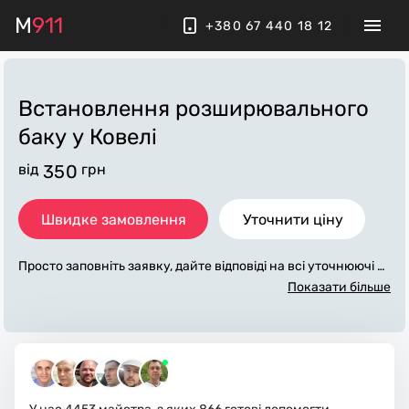
M
911
+380 67 440 18 12
Встановлення розширювального
баку
у Ковелі
від
350
грн
Швидке замовлення
Уточнити ціну
Просто заповніть заявку, дайте відповіді на всі уточнюючі за
питання по «встановлення розширювального баку». Ми з
Показати більше
в'яжемося з вами протягом декількох хвилин. По максимум
у заповнена заявка, допоможе майстру назвати точну ціну
у Ковелі, яка в основному не зміниться після завершення в
сіх робіт. За додаткову плату майстер може придбати потрі
бні матеріали. Виконавці стежать за чистотою та прибираю
ть робоче місце.