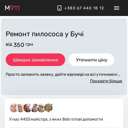
M
911
+380 67 440 18 12
Ремонт пилососа
у Бучі
від
350
грн
Швидке замовлення
Уточнити ціну
Просто заповніть заявку, дайте відповіді на всі уточнюючі за
питання по «ремонт пилососа». Ми зв'яжемося з вами прот
Показати більше
ягом декількох хвилин. По максимуму заповнена заявка, д
опоможе майстру назвати точну ціну у Бучі, яка в основно
му не зміниться після завершення всіх робіт. За додаткову
плату майстер може придбати потрібні матеріали. Виконав
ці стежать за чистотою та прибирають робоче місце.
У нас
4453
майстра, з яких
866
готові допомогти