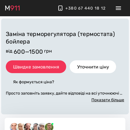
M
911
+380 67 440 18 12
Заміна терморегулятора (термостата)
бойлера
від
600—1500
грн
Швидке замовлення
Уточнити ціну
Як формується ціна?
Просто заповніть заявку, дайте відповіді на всі уточнюючі за
питання по «заміна терморегулятора (термостата) бойлер
Показати більше
а». Ми зв'яжемося з вами протягом декількох хвилин. По м
аксимуму заповнена заявка, допоможе майстру назвати то
чну ціну, яка в основному не зміниться після завершення в
сіх робіт. За додаткову плату майстер може придбати потрі
бні матеріали. Виконавці стежать за чистотою та прибираю