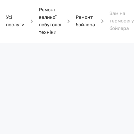
Ремонт
Заміна
Усі
великої
Ремонт
терморегу
послуги
побутової
бойлера
бойлера
техніки