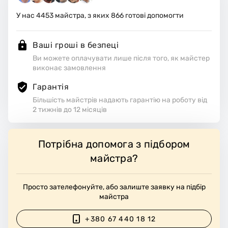
ть робоче місце.
У нас
4453
майстра, з яких
866
готові допомогти
Ваші гроші в безпеці
Ви можете оплачувати лише після того, як майстер
виконає замовлення
Гарантія
Більшість майстрів надають гарантію на роботу від
2 тижнів до 12 місяців
Потрібна допомога з підбором
майстра?
Просто зателефонуйте, або залиште заявку на підбір
майстра
+380 67 440 18 12