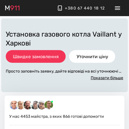
M
911
+380 67 440 18 12
Установка газового котла Vaillant
у
Харкові
Швидке замовлення
Уточнити ціну
Просто заповніть заявку, дайте відповіді на всі уточнюючі за
питання по «установка газового котла vaillant». Ми зв'яжем
Показати більше
ося з вами протягом декількох хвилин. По максимуму запо
внена заявка, допоможе майстру назвати точну ціну у Хар
кові, яка в основному не зміниться після завершення всіх р
обіт. За додаткову плату майстер може придбати потрібні м
атеріали. Виконавці стежать за чистотою та прибирають ро
боче місце.
У нас
4453
майстра, з яких
866
готові допомогти