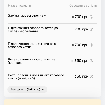
Назва послуги
Середня вартість
Заміна газового котла
≈ 700
грн
Підключення газового котла до
≈ 700
грн
системи опалення
Підключення одноконтурного
≈ 700
грн
газового котла
Встановлення газового котла
≈ 350
грн
(монтаж)
Встановлення настінного газового
≈ 350
грн
котла (навісний)
Розгорнути (9 більше)