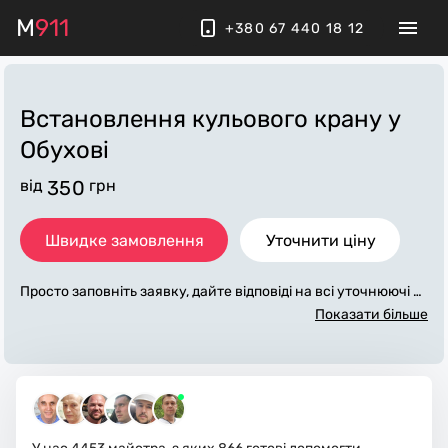
M
911
+380 67 440 18 12
Встановлення кульового крану
у
Обухові
від
350
грн
Швидке замовлення
Уточнити ціну
Просто заповніть заявку, дайте відповіді на всі уточнюючі за
питання по «встановлення кульового крану». Ми зв'яжемо
Показати більше
ся з вами протягом декількох хвилин. По максимуму запов
нена заявка, допоможе майстру назвати точну ціну у Обух
ові, яка в основному не зміниться після завершення всіх ро
біт. За додаткову плату майстер може придбати потрібні ма
теріали. Виконавці стежать за чистотою та прибирають роб
оче місце.