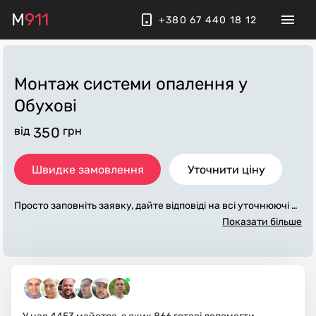
M
911
+380 67 440 18 12
Монтаж системи опалення
у
Обухові
від
350
грн
Швидке замовлення
Уточнити ціну
Просто заповніть заявку, дайте відповіді на всі уточнюючі за
питання по «монтаж системи опалення». Ми зв'яжемося з
Показати більше
вами протягом декількох хвилин. По максимуму заповнена
заявка, допоможе майстру назвати точну ціну у Обухові, як
а в основному не зміниться після завершення всіх робіт. За
додаткову плату майстер може придбати потрібні матеріал
и. Виконавці стежать за чистотою та прибирають робоче мі
сце.