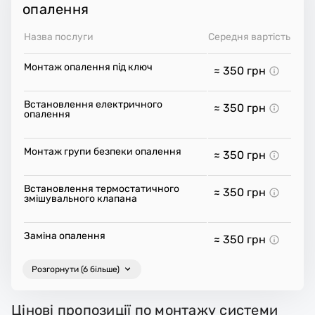
опалення
Назва послуги
Середня вартість
Монтаж опалення під ключ
≈ 350
грн
Встановлення електричного
≈ 350
грн
опалення
Монтаж групи безпеки опалення
≈ 350
грн
Встановлення термостатичного
≈ 350
грн
змішувального клапана
Заміна опалення
≈ 350
грн
Розгорнути (6 більше)
Цінові пропозиції по монтажу системи