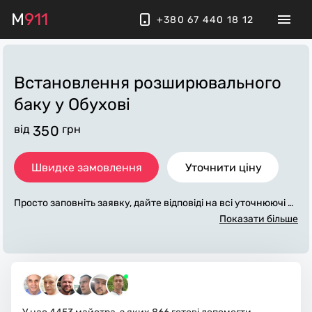
M
911
+380 67 440 18 12
Встановлення розширювального
баку
у Обухові
від
350
грн
Швидке замовлення
Уточнити ціну
Просто заповніть заявку, дайте відповіді на всі уточнюючі за
питання по «встановлення розширювального баку». Ми з
Показати більше
в'яжемося з вами протягом декількох хвилин. По максимум
у заповнена заявка, допоможе майстру назвати точну ціну
у Обухові, яка в основному не зміниться після завершення
всіх робіт. За додаткову плату майстер може придбати потр
ібні матеріали. Виконавці стежать за чистотою та прибира
ють робоче місце.