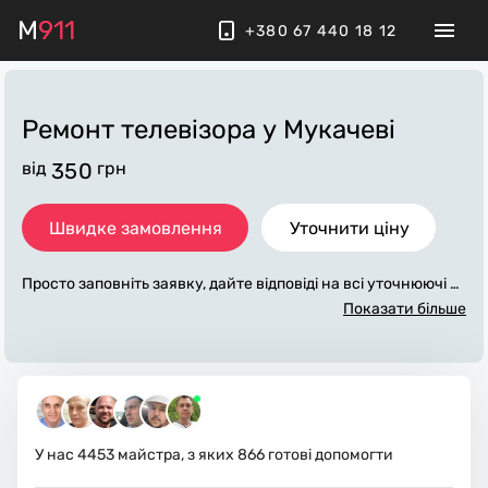
M
911
+380 67 440 18 12
Ремонт телевізора
у Мукачеві
від
350
грн
Швидке замовлення
Уточнити ціну
Просто заповніть заявку, дайте відповіді на всі уточнюючі за
питання по «ремонт телевізора». Ми зв'яжемося з вами про
Показати більше
тягом декількох хвилин. По максимуму заповнена заявка,
допоможе майстру назвати точну ціну у Мукачеві, яка в ос
новному не зміниться після завершення всіх робіт. За дода
ткову плату майстер може придбати потрібні матеріали. Ви
конавці стежать за чистотою та прибирають робоче місце.
У нас
4453
майстра, з яких
866
готові допомогти