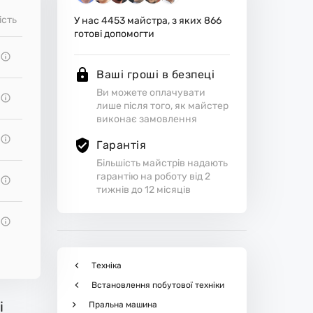
ість
У нас
4453
майстра, з яких
866
готові допомогти
Ваші гроші в безпеці
Ви можете оплачувати
лише після того, як майстер
виконає замовлення
Гарантія
Більшість майстрів надають
гарантію на роботу від 2
тижнів до 12 місяців
Техніка
Встановлення побутової техніки
і
Пральна машина