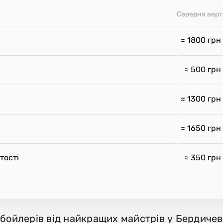
Середня варт
≈ 1800
грн
≈ 500
грн
≈ 1300
грн
≈ 1650
грн
тості
≈ 350
грн
 бойлерів від найкращих майстрів у Бердичев