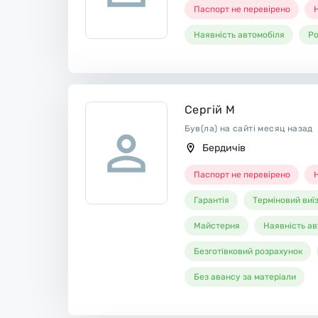
Паспорт не перевірено
Н
Наявність автомобіля
Ро
Сергій М
Був(ла) на сайті месяц назад
Бердичів
Паспорт не перевірено
Н
Гарантія
Терміновий виї
Майстерня
Наявність ав
Безготівковий розрахунок
Без авансу за матеріали