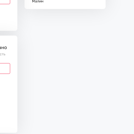
Малин
ано
ість