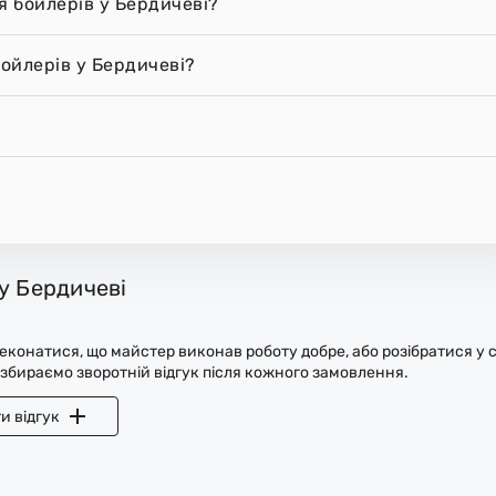
я бойлерів у Бердичеві?
ойлерів у Бердичеві?
у Бердичеві
конатися, що майстер виконав роботу добре, або розібратися у с
 збираємо зворотній відгук після кожного замовлення.
и відгук