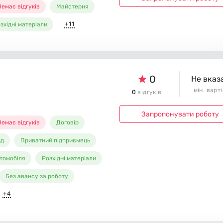
емає відгуків
Майстерня
+11
зхідні матеріали
0
Не вказ
мін. варт
0
відгуків
Запропонувати роботу
емає відгуків
Договір
зд
Приватний підприємець
томобіля
Розхідні матеріали
Без авансу за роботу
+4