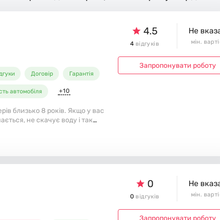
4.5
Не вказ
мін. варт
4
відгуків
Запропонувати роботу
ідгуки
Договір
Гарантія
+10
сть автомобіля
в близько 8 років. Якщо у вас
ється, не скачує воду і так
 деталей.
0
Не вказ
мін. варт
0
відгуків
Запропонувати роботу