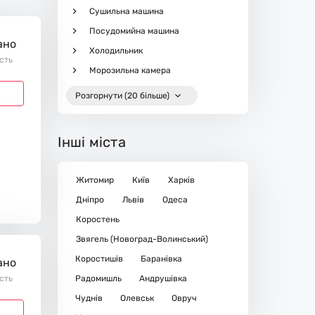
Сушильна машина
Посудомийна машина
ано
Холодильник
ість
Морозильна камера
Розгорнути (20 більше)
Інші міста
Житомир
Київ
Харків
Дніпро
Львів
Одеса
Коростень
Звягель (Новоград-Волинський)
Коростишів
Баранівка
ано
ість
Радомишль
Андрушівка
Чуднів
Олевськ
Овруч