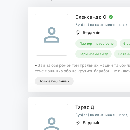
Олександр С
Був(ла) на сайті месяц назад
Бердичів
Паспорт перевірено
Є в
Терміновий виїзд
Наявні
-
Займаюся ремонтом пральних машин та бойлері
тече машинка або не крутить барабан, не включа
далі звертайтеся допоможу.
Показати більше
Працюю лише з перевіреними постачальниками
Стараюся полагодити у день звернення.
Пенсіонерам знижки.
Гарантія 6 місяців.
Тарас Д
Був(ла) на сайті месяц назад
Бердичів