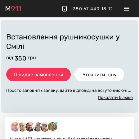
M
911
+380 67 440 18 12
Встановлення рушникосушки
у
Смілі
від
350
грн
Швидке замовлення
Уточнити ціну
Просто заповніть заявку, дайте відповіді на всі уточнюючі за
питання по «встановлення рушникосушки». Ми зв'яжемос
Показати більше
я з вами протягом декількох хвилин. По максимуму заповн
ена заявка, допоможе майстру назвати точну ціну у Смілі, я
ка в основному не зміниться після завершення всіх робіт. З
а додаткову плату майстер може придбати потрібні матеріа
ли. Виконавці стежать за чистотою та прибирають робоче
місце.