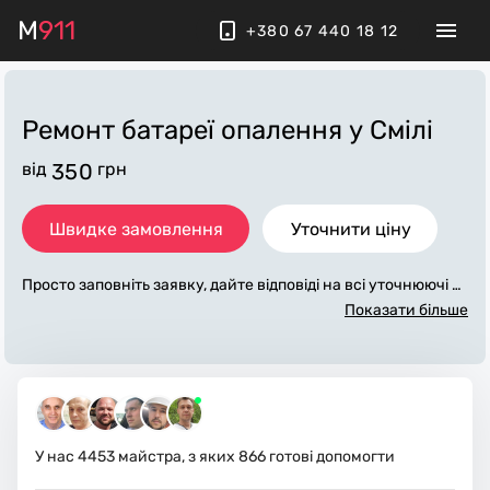
M
911
+380 67 440 18 12
Ремонт батареї опалення
у Смілі
від
350
грн
Швидке замовлення
Уточнити ціну
Просто заповніть заявку, дайте відповіді на всі уточнюючі за
питання по «ремонт батареї опалення». Ми зв'яжемося з ва
Показати більше
ми протягом декількох хвилин. По максимуму заповнена з
аявка, допоможе майстру назвати точну ціну у Смілі, яка в
основному не зміниться після завершення всіх робіт. За до
даткову плату майстер може придбати потрібні матеріали.
Виконавці стежать за чистотою та прибирають робоче місц
е.
У нас
4453
майстра, з яких
866
готові допомогти