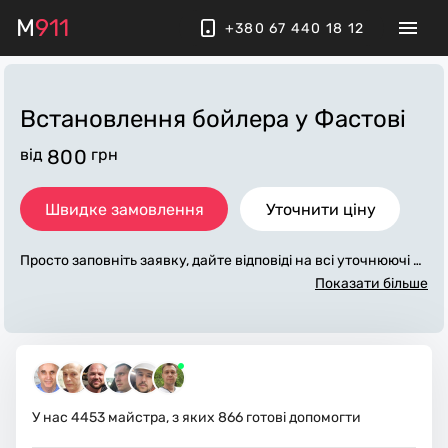
M
911
+380 67 440 18 12
Встановлення бойлера
у Фастові
від
800
грн
Швидке замовлення
Уточнити ціну
Просто заповніть заявку, дайте відповіді на всі уточнюючі за
питання по «встановлення бойлера». Ми зв'яжемося з вам
Показати більше
и протягом декількох хвилин. По максимуму заповнена зая
вка, допоможе майстру назвати точну ціну у Фастові, яка в
основному не зміниться після завершення всіх робіт. За до
даткову плату майстер може придбати потрібні матеріали.
Виконавці стежать за чистотою та прибирають робоче місц
е.
У нас
4453
майстра, з яких
866
готові допомогти