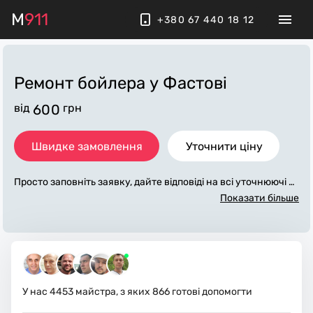
M
911
+380 67 440 18 12
Ремонт бойлера
у Фастові
від
600
грн
Швидке замовлення
Уточнити ціну
Просто заповніть заявку, дайте відповіді на всі уточнюючі за
питання по «ремонт бойлера». Ми зв'яжемося з вами протя
Показати більше
гом декількох хвилин. По максимуму заповнена заявка, до
поможе майстру назвати точну ціну у Фастові, яка в основ
ному не зміниться після завершення всіх робіт. За додатков
у плату майстер може придбати потрібні матеріали. Викона
вці стежать за чистотою та прибирають робоче місце.
У нас
4453
майстра, з яких
866
готові допомогти