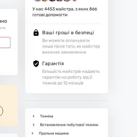
У нас
4453
майстра, з яких
866
готові допомогти
ано
ість
Ваші гроші в безпеці
Ви можете оплачувати
лише після того, як майстер
виконає замовлення
Гарантія
Більшість майстрів надають
гарантію на роботу від 2
тижнів до 12 місяців
Техніка
Встановлення побутової техніки
Пральна машина