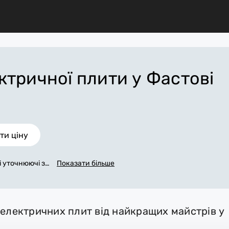
ктричної плити
у Фастові
ти ціну
сі уточнюючі за
Показати більше
и». Ми зв'яже
максимуму зап
чну ціну у Фа
вершення всіх р
 електричних плит від найкращих майстрів у
ати потрібні м
прибирають ро