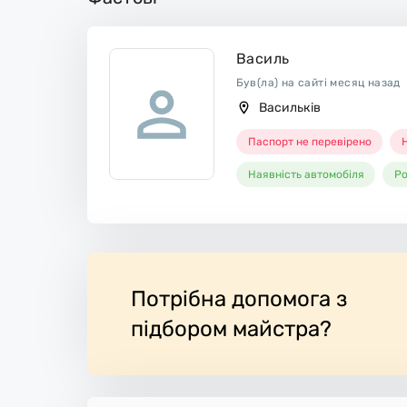
боче місце.
Василь
Був(ла) на сайті месяц назад
Васильків
Паспорт не перевірено
Н
Наявність автомобіля
Ро
Потрібна допомога з
підбором майстра?