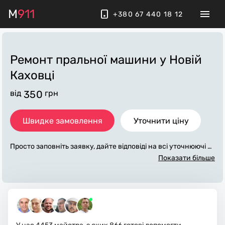
M
911
+380 67 440 18 12
Ремонт пральної машини
у Новій
Каховці
від
350
грн
Швидке замовлення
Уточнити ціну
Просто заповніть заявку, дайте відповіді на всі уточнюючі за
питання по «ремонт пральної машини». Ми зв'яжемося з ва
Показати більше
ми протягом декількох хвилин. По максимуму заповнена з
аявка, допоможе майстру назвати точну ціну у Новій Кахов
ці, яка в основному не зміниться після завершення всіх робі
т. За додаткову плату майстер може придбати потрібні мат
еріали. Виконавці стежать за чистотою та прибирають робо
че місце.