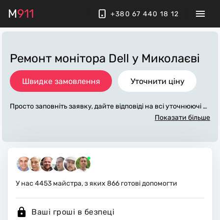
M
911
+380 67 440 18 12
Ремонт монітора Dell
у Миколаєві
Швидке замовлення
Уточнити ціну
Просто заповніть заявку, дайте відповіді на всі уточнюючі за
питання по «ремонт монітора dell». Ми зв'яжемося з вами п
Показати більше
ротягом декількох хвилин. По максимуму заповнена заявк
а, допоможе майстру назвати точну ціну у Миколаєві, яка в
основному не зміниться після завершення всіх робіт. За до
даткову плату майстер може придбати потрібні матеріали.
Виконавці стежать за чистотою та прибирають робоче місц
е.
У нас
4453
майстра, з яких
866
готові допомогти
Ваші гроші в безпеці