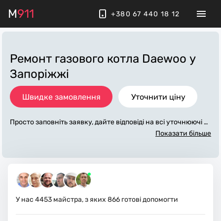
M
911
+380 67 440 18 12
Ремонт газового котла Daewoo
у
Запоріжжі
Швидке замовлення
Уточнити ціну
Просто заповніть заявку, дайте відповіді на всі уточнюючі за
питання по «ремонт газового котла daewoo». Ми зв'яжемос
Показати більше
я з вами протягом декількох хвилин. По максимуму заповн
ена заявка, допоможе майстру назвати точну ціну у Запорі
жжі, яка в основному не зміниться після завершення всіх р
обіт. За додаткову плату майстер може придбати потрібні м
атеріали. Виконавці стежать за чистотою та прибирають ро
боче місце.
У нас
4453
майстра, з яких
866
готові допомогти